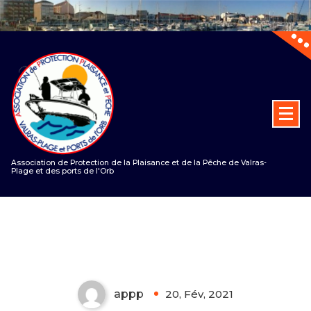
Aller
au
contenu
Association de Protection de la Plaisance et de la Pêche de Valras-
Plage et des ports de l'Orb
fnpp
appp
20, Fév, 2021
0